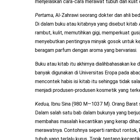
menjelaskan cara-cara merawat tubuh dan kulit 
Pertama
, Al-Zahrawi seorang dokter dan ahli b
Di dalam buku atau kitabnya yang disebut kitab
rambut, kulit, memutihkan gigi, memperkuat gusi
menyebutkan pentingnya minyak gosok untuk kese
beragam parfum dengan aroma yang bervariasi.
Buku atau kitab itu akhirnya dialihbahasakan ke 
banyak digunakan di Universitas Eropa pada abad
mencontek habis isi kitab itu sehingga tidak sal
menjadi produsen-produsen kosmetik yang terke
Kedua,
Ibnu Sina (980 M—1037 M). Orang Barat 
Dalam salah satu bab dalam bukunya yang berju
membahas masalah kecantikan yang kerap dihad
merawatnya. Contohnya seperti rambut rontok, k
tubuh yang terlalu kurus. Topik tentang kecant