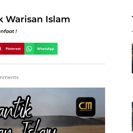
k Warisan Islam
nfaat !
Pinterest
WhatsApp
mments