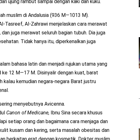
dari ujung rambut sampai dengan kaki dan kuku.
edah muslim di Andalusia (936 M—1013 M).
 Al-Tasreef, Al-Zahrawi menjelaskan cara merawat
, dan juga merawat seluruh bagian tubuh. Dia juga
hatan. Tidak hanya itu, diperkenalkan juga
dalam bahasa latin dan menjadi rujukan utama yang
 ke 12 M—17 M. Disinyalir dengan kuat, barat
ah kalau kemudian negara-negara Barat justru
nal.
sering menyebutnya Avicenna.
dul
Canon of Medicane,
Ibnu Sina secara khusus
api setiap orang dan bagaimana cara menjaga dan
ulit kusam dan kering, serta masalah obesitas dan
ikan berkaitan erat dengan kosmetik. Dokter muslim