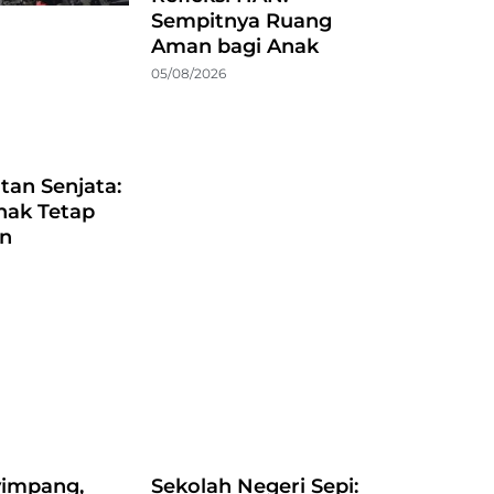
Sempitnya Ruang
Aman bagi Anak
05/08/2026
atan Senjata:
nak Tetap
an
impang,
Sekolah Negeri Sepi: