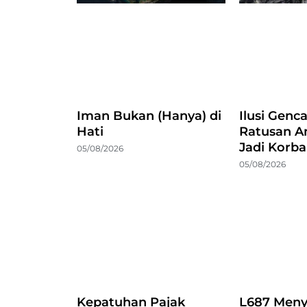
Iman Bukan (Hanya) di
Ilusi Genc
Hati
Ratusan A
Jadi Korb
05/08/2026
05/08/2026
Kepatuhan Pajak
L687 Meny