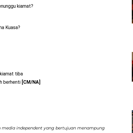
enunggu kiamat?
ha Kuasa?
kiamat tiba
ah berhenti
[CM/NA]
 media independent yang bertujuan menampung