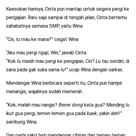
Keesokan harinya, Cinta pun mantap untuk segera pergi ke
pengajian. Baru saja sampai di tengah jalan, Cinta bertemu
sahabatnya semasa SMP, yaitu Wina.
“Cin,
lu
mau ke mana?” cegat Wina.
“Aku mau pergi
ngaji
, Win,” jawab Cinta.
“Kok
lu
masih mau pergi ke pengajian, Cin?
Lu tau
sendiri, di
sana pada
ga
k suka sama
lu
!” ucap Wina dengan sarkas.
Mendengar Wina berbicara seperti itu, Cinta pun hampir
menangis, wajahnya sudah memerah.
“Kok, malah mau nangis?
Bener dong
kata
gua
? Mending
lu
ikut
gua
pergi,
temen-temen gua
pada
baek
, yakin
deh
!”
sambung Wina.
Dari pada sakit hati mendengar cibiran dari teman-teman