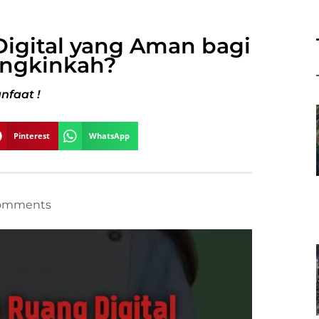
igital yang Aman bagi
ngkinkah?
nfaat !
Pinterest
WhatsApp
omments