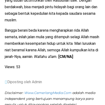
yang sudah dicontohkan oleh Rasulullah saw.. Dengan
berdakwah, bisa menjadi pintu hidayah bagi orang lain dan
sebagai bentuk kepedulian kita kepada saudara sesama
muslim.
Bangga berani beda karena mengharapkan rida Allah
semata, inilah jalan mulia yang ditempuh selagi Allah masih
memberikan kesempatan hidup untuk kita. Mari luruskan
niat beramal karena Allah, semoga Allah kumpulkan kita di
janah-Nya, aamiin.
Wallahu a’lam.
[CM/NA]
Views: 53
Diposting oleh Admin
Disclaimer:
Www.CemerlangMedia.Com
adalah media
independent yang bertujuan menampung karya para
penulis untuk ditayangkan setelah diseleksi.