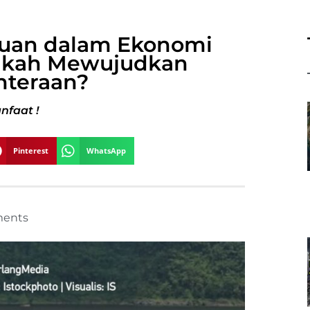
uan dalam Ekonomi
ankah Mewujudkan
hteraan?
nfaat !
Pinterest
WhatsApp
ents