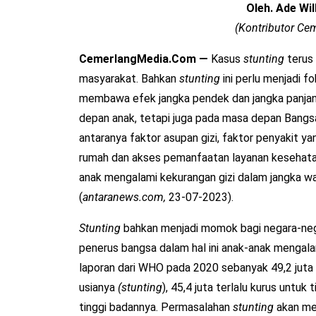
Oleh. Ade Will
(Kontributor C
CemerlangMedia.Com —
Kasus
stunting
terus 
masyarakat. Bahkan
stunting
ini perlu menjadi f
membawa efek jangka pendek dan jangka panja
depan anak, tetapi juga pada masa depan Bang
antaranya faktor asupan gizi, faktor penyakit yan
rumah dan akses pemanfaatan layanan kesehatan
anak mengalami kekurangan gizi dalam jangka 
(
antaranews.com,
23-07-2023).
Stunting
bahkan menjadi momok bagi negara-negar
penerus bangsa dalam hal ini anak-anak mengala
laporan dari WHO pada 2020 sebanyak 49,2 juta 
usianya
(stunting
), 45,4 juta terlalu kurus untuk 
tinggi badannya. Permasalahan
stunting
akan me