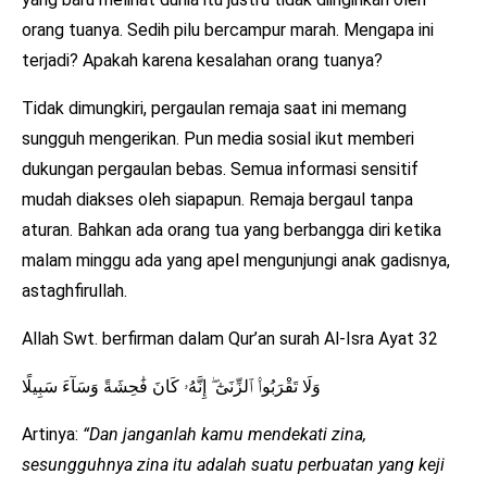
orang tuanya. Sedih pilu bercampur marah. Mengapa ini
terjadi? Apakah karena kesalahan orang tuanya?
Tidak dimungkiri, pergaulan remaja saat ini memang
sungguh mengerikan. Pun media sosial ikut memberi
dukungan pergaulan bebas. Semua informasi sensitif
mudah diakses oleh siapapun. Remaja bergaul tanpa
aturan. Bahkan ada orang tua yang berbangga diri ketika
malam minggu ada yang apel mengunjungi anak gadisnya,
astaghfirullah.
Allah Swt. berfirman dalam Qur’an surah Al-Isra Ayat 32
وَلَا تَقْرَبُوا۟ ٱلزِّنَىٰٓ ۖ إِنَّهُۥ كَانَ فَٰحِشَةً وَسَآءَ سَبِيلًا
Artinya:
“Dan janganlah kamu mendekati zina,
sesungguhnya zina itu adalah suatu perbuatan yang keji