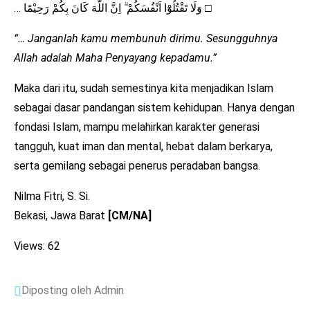
… وَلَا تَقْتُلُوْٓا اَنْفُسَكُمْ ۗ اِنَّ اللّٰهَ كَانَ بِكُمْ رَحِيْمًا □
“… Janganlah kamu membunuh dirimu. Sesungguhnya
Allah adalah Maha Penyayang kepadamu.”
Maka dari itu, sudah semestinya kita menjadikan Islam
sebagai dasar pandangan sistem kehidupan. Hanya dengan
fondasi Islam, mampu melahirkan karakter generasi
tangguh, kuat iman dan mental, hebat dalam berkarya,
serta gemilang sebagai penerus peradaban bangsa.
Nilma Fitri, S. Si.
Bekasi, Jawa Barat
[CM/NA]
Views: 62
Diposting oleh Admin