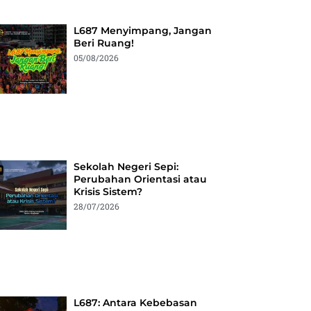
L687 Menyimpang, Jangan
Beri Ruang!
05/08/2026
Sekolah Negeri Sepi:
Perubahan Orientasi atau
Krisis Sistem?
28/07/2026
L687: Antara Kebebasan