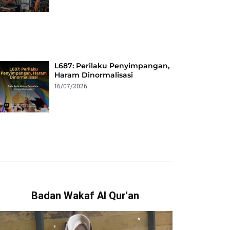
L687: Perilaku Penyimpangan,
Haram Dinormalisasi
16/07/2026
Badan Wakaf Al Qur'an