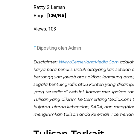
Ratty S Leman
Bogor
[CM/NA]
Views: 103
Diposting oleh Admin
Disclaimer:
Www.CemerlangMedia.Com
adalah
karya para penulis untuk ditayangkan setelah 
bertanggung jawab atas akibat langsung atau
segala bentuk grafis atau konten yang disamp
yang tersedia di web ini, karena merupakan ta
Tulisan yang dikirim ke CemerlangMedia.Com ti
hujatan, ujaran kebencian, SARA, dan menghina
mengirimkan tulisan anda ke email : cemerl
Tulisan Terkait