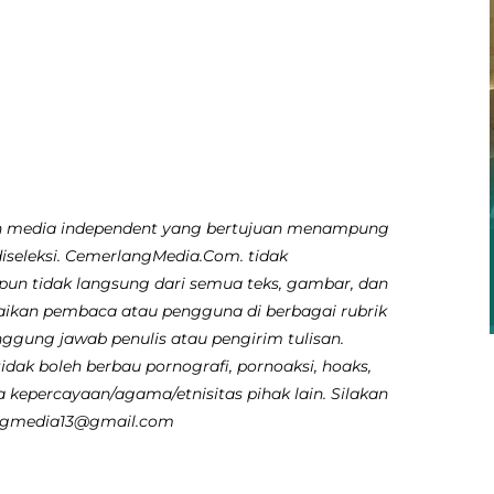
 media independent yang bertujuan menampung
diseleksi. CemerlangMedia.Com. tidak
pun tidak langsung dari semua teks, gambar, dan
aikan pembaca atau pengguna di berbagai rubrik
nggung jawab penulis atau pengirim tulisan.
dak boleh berbau pornografi, pornoaksi, hoaks,
 kepercayaan/agama/etnisitas pihak lain. Silakan
angmedia13@gmail.com