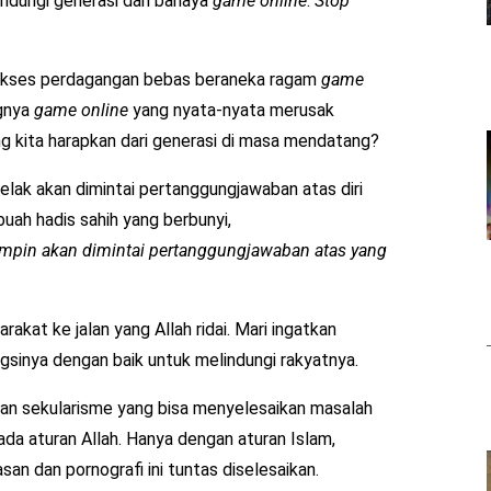
ndungi generasi dari bahaya
game online
.
Stop
 akses perdagangan bebas beraneka ragam
game
gnya
game online
yang nyata-nyata merusak
ng kita harapkan dari generasi di masa mendatang?
elak akan dimintai pertanggungjawaban atas diri
buah hadis sahih yang berbunyi,
impin akan dimintai pertanggungjawaban atas yang
akat ke jalan yang Allah ridai. Mari ingatkan
gsinya dengan baik untuk melindungi rakyatnya.
an sekularisme yang bisa menyelesaikan masalah
ada aturan Allah. Hanya dengan aturan Islam,
n dan pornografi ini tuntas diselesaikan.