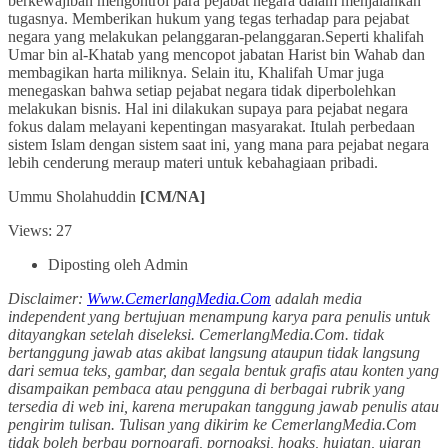
berkewajiban mengontrol para pejabat negara dalam menjalankan
tugasnya. Memberikan hukum yang tegas terhadap para pejabat
negara yang melakukan pelanggaran-pelanggaran.Seperti khalifah
Umar bin al-Khatab yang mencopot jabatan Harist bin Wahab dan
membagikan harta miliknya. Selain itu, Khalifah Umar juga
menegaskan bahwa setiap pejabat negara tidak diperbolehkan
melakukan bisnis. Hal ini dilakukan supaya para pejabat negara
fokus dalam melayani kepentingan masyarakat. Itulah perbedaan
sistem Islam dengan sistem saat ini, yang mana para pejabat negara
lebih cenderung meraup materi untuk kebahagiaan pribadi.
Ummu Sholahuddin
[CM/NA]
Views: 27
Diposting oleh Admin
Disclaimer:
Www.CemerlangMedia.Com
adalah media
independent yang bertujuan menampung karya para penulis untuk
ditayangkan setelah diseleksi. CemerlangMedia.Com. tidak
bertanggung jawab atas akibat langsung ataupun tidak langsung
dari semua teks, gambar, dan segala bentuk grafis atau konten yang
disampaikan pembaca atau pengguna di berbagai rubrik yang
tersedia di web ini, karena merupakan tanggung jawab penulis atau
pengirim tulisan. Tulisan yang dikirim ke CemerlangMedia.Com
tidak boleh berbau pornografi, pornoaksi, hoaks, hujatan, ujaran