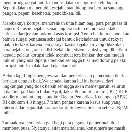
mendorong rakyat untuk mandiri dalam mengurusi kehidupan.
Seperti dalam memenuhi kesejahteraan hidupnya berupa sandang,
pangan, papan, kesehatan, pendidikan, dll..
Merebaknya korupsi menorehkan tinta hitam bagi para penguasa di
negeri. Ratusan pejabat sepanjang era sistem demokrasi tidak
terlepas dari jeratan hukum kasus korupsi. Tentu hal ini menandakan
bahwa fungsi penguasa sebagai bentuk keteladanan untuk rakyat
makin terkikis karena banyaknya kasus kejahatan yang dilakukan
para pejabat negara sendiri. Selain itu, sistem sanksi yang diberikan
kepada pelaku korupsi tidak membuat jera bahkan dengan mudah
hukum yang ada diperjualbelikan sehingga bisa mendorong pelaku
korupsi untuk melakukan kejahatan lagi.
Belum lagi fungsi pengawasan dan pemeriksaan pemerintah tidak
berjalan dengan baik.Wajar saja, karena hal ini berawal dari
lingkungan yang tidak bersih sehingga akan memengaruhi seluruh
pola kinerja. Dalam bulan April, Jaksa Penuntut Umum (JPU) KPK
sendiri menuntut empat auditor Badan Pemeriksa Keuangan (BPK)
RI dihukum 4,8 hingga 7 tahun penjara karena kasus suap yang
diterima dari sejumlah kontraktor di Sulawesi Selatan sebesar Rp2,9
miliar.
Tampaknya pemberian gaji bagi para pegawai pemerintah tidak
membuat puas. Nyatanya, sifat materialisme, konsumerisme masih