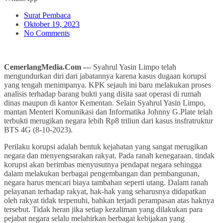
Surat Pembaca
Oktober 19, 2023
No Comments
CemerlangMedia.Com —
Syahrul Yasin Limpo telah
mengundurkan diri dari jabatannya karena kasus dugaan korupsi
yang tengah menimpanya. KPK sejauh ini baru melakukan proses
analisis terhadap barang bukti yang disita saat operasi di rumah
dinas maupun di kantor Kementan. Selain Syahrul Yasin Limpo,
mantan Menteri Komunikasi dan Informatika Johnny G.Plate telah
terbukti merugikan negara lebih Rp8 triliun dari kasus insfratruktur
BTS 4G (8-10-2023).
Perilaku korupsi adalah bentuk kejahatan yang sangat merugikan
negara dan menyengsarakan rakyat. Pada ranah kenegaraan, tindak
korupsi akan berimbas menyusutnya pendapat negara sehingga
dalam melakukan berbagai pengembangan dan pembangunan,
negara harus mencari biaya tambahan seperti utang. Dalam ranah
pelayanan terhadap rakyat, hak-hak yang seharusnya didapatkan
oleh rakyat tidak terpenuhi, bahkan terjadi perampasan atas haknya
tersebut. Tidak heran jika setiap kezaliman yang dilakukan para
pejabat negara selalu melahirkan berbagai kebijakan yang