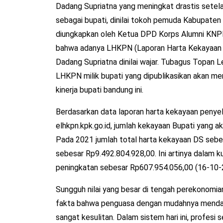
Dadang Supriatna yang meningkat drastis sete
sebagai bupati, dinilai tokoh pemuda Kabupaten
diungkapkan oleh Ketua DPD Korps Alumni KN
bahwa adanya LHKPN (Laporan Harta Kekayaan P
Dadang Supriatna dinilai wajar. Tubagus Topa
LHKPN milik bupati yang dipublikasikan akan me
kinerja bupati bandung ini.
Berdasarkan data laporan harta kekayaan penye
elhkpn.kpk.go.id, jumlah kekayaan Bupati yang 
Pada 2021 jumlah total harta kekayaan DS seb
sebesar Rp9.492.804.928,00. Ini artinya dalam 
peningkatan sebesar Rp607.954.056,00 (16-10-
Sungguh nilai yang besar di tengah perekonomian
fakta bahwa penguasa dengan mudahnya menda
sangat kesulitan. Dalam sistem hari ini, profesi