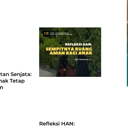
atan Senjata:
nak Tetap
an
Refleksi HAN: