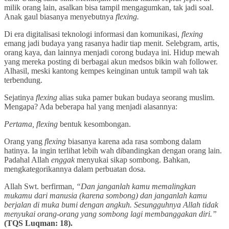
milik orang lain, asalkan bisa tampil mengagumkan, tak jadi soal.
Anak gaul biasanya menyebutnya
flexing.
Di era digitalisasi teknologi informasi dan komunikasi,
flexing
emang jadi budaya yang rasanya hadir tiap menit. Selebgram, artis,
orang kaya, dan lainnya menjadi corong budaya ini. Hidup mewah
yang mereka posting di berbagai akun medsos bikin wah follower.
Alhasil, meski kantong kempes keinginan untuk tampil wah tak
terbendung.
Sejatinya
flexing
alias suka pamer bukan budaya seorang muslim.
Mengapa? Ada beberapa hal yang menjadi alasannya:
Pertama, flexing
bentuk kesombongan.
Orang yang
flexing
biasanya karena ada rasa sombong dalam
hatinya. Ia ingin terlihat lebih wah dibandingkan dengan orang lain.
Padahal Allah
enggak
menyukai sikap sombong. Bahkan,
mengkategorikannya dalam perbuatan dosa.
Allah Swt. berfirman,
“Dan janganlah kamu memalingkan
mukamu dari manusia (karena sombong) dan janganlah kamu
berjalan di muka bumi dengan angkuh. Sesungguhnya Allah tidak
menyukai orang-orang yang sombong lagi membanggakan diri.”
(TQS Luqman: 18).