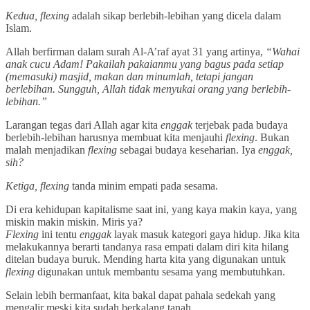
Kedua, flexing
adalah sikap berlebih-lebihan yang dicela dalam
Islam.
Allah berfirman dalam surah Al-A’raf ayat 31 yang artinya,
“Wahai
anak cucu Adam! Pakailah pakaianmu yang bagus pada setiap
(memasuki) masjid, makan dan minumlah, tetapi jangan
berlebihan. Sungguh, Allah tidak menyukai orang yang berlebih-
lebihan.”
Larangan tegas dari Allah agar kita
enggak
terjebak pada budaya
berlebih-lebihan harusnya membuat kita menjauhi
flexing
. Bukan
malah menjadikan
flexing
sebagai budaya keseharian. Iya
enggak,
sih?
Ketiga, flexing
tanda minim empati pada sesama.
Di era kehidupan kapitalisme saat ini, yang kaya makin kaya, yang
miskin makin miskin. Miris ya?
Flexing
ini tentu
enggak
layak masuk kategori gaya hidup. Jika kita
melakukannya berarti tandanya rasa empati dalam diri kita hilang
ditelan budaya buruk. Mending harta kita yang digunakan untuk
flexing
digunakan untuk membantu sesama yang membutuhkan.
Selain lebih bermanfaat, kita bakal dapat pahala sedekah yang
mengalir meski kita sudah berkalang tanah.