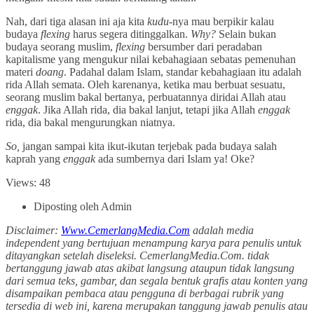
Nah, dari tiga alasan ini aja kita
kudu-
nya mau berpikir kalau
budaya
flexing
harus segera ditinggalkan.
Why?
Selain bukan
budaya seorang muslim,
flexing
bersumber dari peradaban
kapitalisme yang mengukur nilai kebahagiaan sebatas pemenuhan
materi
doang
. Padahal dalam Islam, standar kebahagiaan itu adalah
rida Allah semata. Oleh karenanya, ketika mau berbuat sesuatu,
seorang muslim bakal bertanya, perbuatannya diridai Allah atau
enggak
. Jika Allah rida, dia bakal lanjut, tetapi jika Allah
enggak
rida, dia bakal mengurungkan niatnya.
So,
jangan sampai kita ikut-ikutan terjebak pada budaya salah
kaprah yang
enggak
ada sumbernya dari Islam ya! Oke?
Views: 48
Diposting oleh Admin
Disclaimer:
Www.CemerlangMedia.Com
adalah media
independent yang bertujuan menampung karya para penulis untuk
ditayangkan setelah diseleksi. CemerlangMedia.Com. tidak
bertanggung jawab atas akibat langsung ataupun tidak langsung
dari semua teks, gambar, dan segala bentuk grafis atau konten yang
disampaikan pembaca atau pengguna di berbagai rubrik yang
tersedia di web ini, karena merupakan tanggung jawab penulis atau