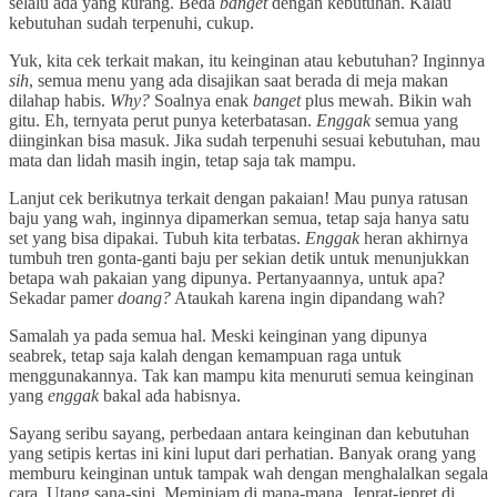
selalu ada yang kurang. Beda
banget
dengan kebutuhan. Kalau
kebutuhan sudah terpenuhi, cukup.
Yuk, kita cek terkait makan, itu keinginan atau kebutuhan? Inginnya
sih
, semua menu yang ada disajikan saat berada di meja makan
dilahap habis.
Why?
Soalnya enak
banget
plus mewah. Bikin wah
gitu. Eh, ternyata perut punya keterbatasan.
Enggak
semua yang
diinginkan bisa masuk. Jika sudah terpenuhi sesuai kebutuhan, mau
mata dan lidah masih ingin, tetap saja tak mampu.
Lanjut cek berikutnya terkait dengan pakaian! Mau punya ratusan
baju yang wah, inginnya dipamerkan semua, tetap saja hanya satu
set yang bisa dipakai. Tubuh kita terbatas.
Enggak
heran akhirnya
tumbuh tren gonta-ganti baju per sekian detik untuk menunjukkan
betapa wah pakaian yang dipunya. Pertanyaannya, untuk apa?
Sekadar pamer
doang?
Ataukah karena ingin dipandang wah?
Samalah ya pada semua hal. Meski keinginan yang dipunya
seabrek, tetap saja kalah dengan kemampuan raga untuk
menggunakannya. Tak kan mampu kita menuruti semua keinginan
yang
enggak
bakal ada habisnya.
Sayang seribu sayang, perbedaan antara keinginan dan kebutuhan
yang setipis kertas ini kini luput dari perhatian. Banyak orang yang
memburu keinginan untuk tampak wah dengan menghalalkan segala
cara. Utang sana-sini. Meminjam di mana-mana. Jeprat-jepret di