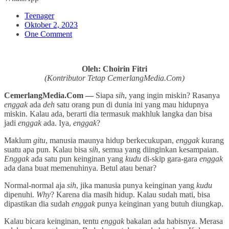
Teenager
Oktober 2, 2023
One Comment
Oleh: Choirin Fitri
(Kontributor Tetap CemerlangMedia.Com)
CemerlangMedia.Com —
Siapa
sih
, yang ingin miskin? Rasanya
enggak
ada
deh
satu orang pun di dunia ini yang mau hidupnya
miskin. Kalau ada, berarti dia termasuk makhluk langka dan bisa
jadi
enggak
ada. Iya,
enggak
?
Maklum
gitu
, manusia maunya hidup berkecukupan,
enggak
kurang
suatu apa pun. Kalau bisa
sih
, semua yang diinginkan kesampaian.
Enggak
ada satu pun keinginan yang
kudu
di-skip gara-gara
enggak
ada dana buat memenuhinya. Betul atau benar?
Normal-normal aja
sih
, jika manusia punya keinginan yang
kudu
dipenuhi.
Why
? Karena dia masih hidup. Kalau sudah mati, bisa
dipastikan dia sudah
enggak
punya keinginan yang butuh diungkap.
Kalau bicara keinginan, tentu
enggak
bakalan ada habisnya. Merasa