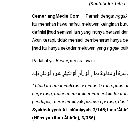
(Kontributor Teta
CemerlangMedia.Com —
Pernah dengar
nggak 
itu menahan hawa nafsu, melawan keinginan buruk
definisi jihad semisal lain yang intinya berasal dari
Akan tetapi, tidak menjadi pembenaran hanya 
jihad itu hanya sekadar melawan yang
nggak
baik 
Padahal ya,
Bestie
, secara syar’i,
َةً أَوْ مُعَاوَنَةً بِمَالٍ أَوْ رَأْيٍ أَوْ تَكْثِيْرِ سَوَادٍ أَوْ غَيْرِ ذَلِك
“Jihad itu mengerahkan segenap kemampuan dala
berperang, maupun dengan memberikan bantuan 
pendapat, memperbanyak pasukan perang, dan lai
Syakhshiyyah Al-Islāmiyyah, 2/145; Ibnu ‘Ābi
(Hāsyiyah Ibnu Ābidīn), 3/336).