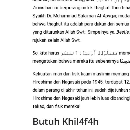
Zionis hari ini, berperang untuk thaghut. Ibnu 
Syaikh Dr. Muhammad Sulaiman Al-Asyqar, mudarr
bahwa thaghut itu adalah para dukun dan semu
yang diturunkan Allah Swt.. Simpelnya ya,
Bestie
rujukan selain Allah Swt..
So
, kita harus فَقَٰتِلُوٓا۟ أَوْلِيَآءَ ٱلشَّيْطَٰنِ memerangi kawan-kawan setan itu. Apalagi jelas, Allah
Kekuatan iman dan fisik kaum muslimin memang 
Hiroshima dan Nagasaki pada 1945, terdapat 12
dalam perang di akhir tahun ini, sudah dijatuhka
Hiroshima dan Nagasaki jauh lebih luas dibandin
tekad, dan fisik mereka!
Butuh Khil4f4h