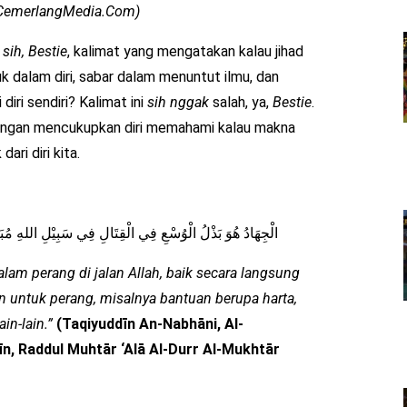
p CemerlangMedia.Com)
sih, Bestie
, kalimat yang mengatakan kalau jihad
 dalam diri, sabar dalam menuntut ilmu, dan
 diri sendiri? Kalimat ini
sih
nggak
salah, ya,
Bestie
.
dengan mencukupkan diri memahami kalau makna
dari diri kita.
الْجِهَادُ هُوَ بَذْلُ الْوُسْعِ فِي الْقِتَالِ فِي سَبِيْلِ اللهِ مُبَاشَر
m perang di jalan Allah, baik secara langsung
untuk perang, misalnya bantuan berupa harta,
n-lain.”
(Taqiyuddīn An-Nabhāni, Al-
dīn, Raddul Muhtār ‘Alā Al-Durr Al-Mukhtār