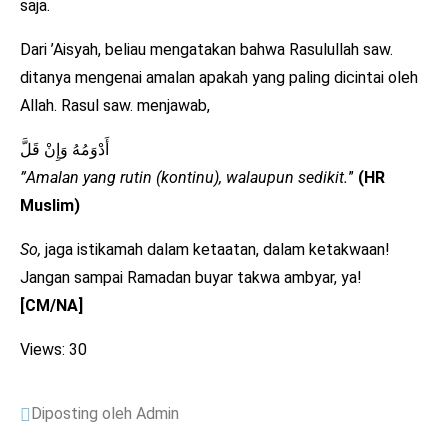
saja.
Dari ’Aisyah, beliau mengatakan bahwa Rasulullah saw.
ditanya mengenai amalan apakah yang paling dicintai oleh
Allah. Rasul saw. menjawab,
أَدْوَمُهُ وَإِنْ قَلَّ
”Amalan yang rutin (kontinu), walaupun sedikit.
”
(HR
Muslim)
So,
jaga istikamah dalam ketaatan, dalam ketakwaan!
Jangan sampai Ramadan buyar takwa ambyar, ya!
[CM/NA]
Views: 30
Diposting oleh Admin