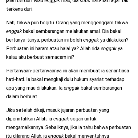
jalan berduri. Mau
enggak
mau, dia
kudu
hati-hati agar tak
terkena duri.
Nah, takwa pun begitu. Orang yang menggenggam takwa
enggak
bakal sembarangan melakukan amal. Dia bakal
bertanya-tanya, perbuatan ini boleh
enggak
ya dilakukan?
Perbuatan ini haram atau halal ya? Allah rida
enggak
ya
kalau aku berbuat semacam ini?
Pertanyaan-pertanyaanya ini akan membuat ia senantiasa
hati-hati. Ia bakal mengkaji dulu hukum syariat terhadap
apa yang mau dilakukan. Ia
enggak
bakal sembarangan
dalam berbuat.
Jika setelah dikaji, masuk jajaran perbuatan yang
diperintahkan Allah, ia
enggak
segan untuk
mengamalkannya. Sebaliknya, jika ia tahu bahwa perbuatan
itu dilarang Allah, ia
enggak
bakal menyentuhnya