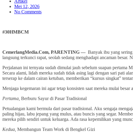
Artikel
Mei 12, 2026
No Comments
#30HMBCM
CemerlangMedia.Com, PARENTING —
Banyak ibu yang sering c
langsung terkunci rapat, seolah sedang menghadapi ancaman besar. N
Perjalanan ini ternyata sudah dimulai jauh sebelum suapan pertama
Secara alami, lidah mereka sudah tidak asing lagi dengan sari pati 
terserap ke dalam cairan ketuban, memberikan “kursus singkat” tenta
Menjaga kegemaran ini agar tetap konsisten saat mereka mulai besar 
Pertama,
Berburu Sayur di Pasar Tradisional
Petualangan kami bermula dari pasar tradisional. Aku sengaja mengaj
paling hijau, labu jepang yang mulus, atau buncis yang segar. Memb
mereka pilih sendiri untuk keluarga. Ada rasa kepemilikan yang mun
Kedua,
Membangun Team Work di Bengkel Gizi