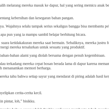
-alih melarang mereka masuk ke dapur, hal yang sering memicu anak ber
 tentang kebersihan dan kesegaran bahan pangan.
ya. Wajahnya selalu tampak serius sekaligus bangga bisa membantu pe
apa pun yang ia mampu sambil belajar berhitung bicara.
tau suara ketidakakuran mereka saat bermain. Sebaliknya, mereka just
nergi mereka tersalurkan untuk sesuatu yang produktif.
i bahan-bahan alami yang diolah bersama dengan penuh kegembiraan.
lau terkadang mereka cepat bosan berada lama di dapur karena memang
elah menanamkan memori berharga.
ereka tahu bahwa setiap sayur yang mendarat di piring adalah hasil ker
lipkan cerita-cerita kecil.
n pintar, loh,” bisikku.