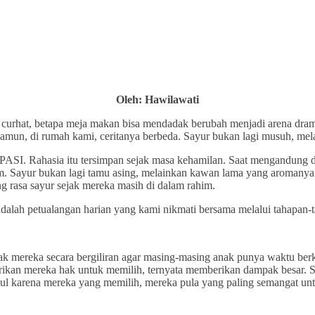
Oleh: Hawilawati
urhat, betapa meja makan bisa mendadak berubah menjadi arena drama ko
amun, di rumah kami, ceritanya berbeda. Sayur bukan lagi musuh, melai
 MPASI. Rahasia itu tersimpan sejak masa kehamilan. Saat mengandung
alam. Sayur bukan lagi tamu asing, melainkan kawan lama yang aromany
ng rasa sayur sejak mereka masih di dalam rahim.
adalah petualangan harian yang kami nikmati bersama melalui tahapan-t
ak mereka secara bergiliran agar masing-masing anak punya waktu berk
erikan mereka hak untuk memilih, ternyata memberikan dampak besar. S
cul karena mereka yang memilih, mereka pula yang paling semangat un