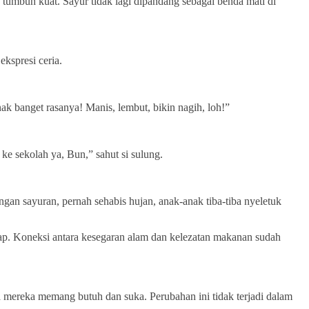
umbuh kuat. Sayur tidak lagi dipandang sebagai benda mati di
kspresi ceria.
 banget rasanya! Manis, lembut, bikin nagih, loh!”
e sekolah ya, Bun,” sahut si sulung.
gan sayuran, pernah sehabis hujan, anak-anak tiba-tiba nyeletuk
tap. Koneksi antara kesegaran alam dan kelezatan makanan sudah
 mereka memang butuh dan suka. Perubahan ini tidak terjadi dalam