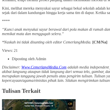
Kini, melihat mereka menyukai sayur sebagai bekal sekolah adalah 
sejak dari dalam kandungan hingga kerja sama tim di dapur. Ketika say
****
“Kunci anak menyukai sayur berawal dari pola makan di rumah dan
memikat mata dan menggugah selera.”
*Naskah ini tidak disunting oleh editor CemerlangMedia.
[CM/Na]
Views: 21
Diposting oleh Admin
Disclaimer:
Www.CemerlangMedia.Com
adalah media independent 
akibat langsung ataupun tidak langsung dari semua teks, gambar, da
merupakan tanggung jawab penulis atau pengirim tulisan. Tulisan y
kepercayaan/agama/etnisitas pihak lain. Silakan mengirimkan tuli
Tulisan Terkait