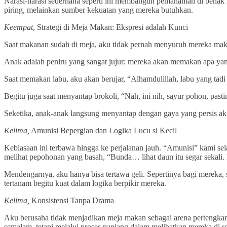
Narasi-narasi sederhana seperti ini membangun pemahaman di benak
piring, melainkan sumber kekuatan yang mereka butuhkan.
Keempat
, Strategi di Meja Makan: Ekspresi adalah Kunci
Saat makanan sudah di meja, aku tidak pernah menyuruh mereka maka
Anak adalah peniru yang sangat jujur; mereka akan memakan apa yan
Saat memakan labu, aku akan berujar, “Alhamdulillah, labu yang ta
Begitu juga saat menyantap brokoli, “Nah, ini nih, sayur pohon, pas
Seketika, anak-anak langsung menyantap dengan gaya yang persis aku
Kelima,
Amunisi Bepergian dan Logika Lucu si Kecil
Kebiasaan ini terbawa hingga ke perjalanan jauh. “Amunisi” kami sel
melihat pepohonan yang basah, “Bunda… lihat daun itu segar sekali. 
Mendengarnya, aku hanya bisa tertawa geli. Sepertinya bagi mereka,
tertanam begitu kuat dalam logika berpikir mereka.
Kelima,
Konsistensi Tanpa Drama
Aku berusaha tidak menjadikan meja makan sebagai arena pertengkar
semalam, tetapi melalui proses panjang dalam melibatkan mereka di s