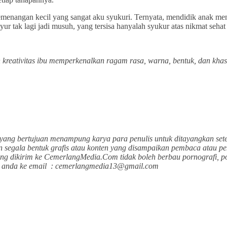
kemenangan kecil yang sangat aku syukuri. Ternyata, mendidik anak m
ur tak lagi jadi musuh, yang tersisa hanyalah syukur atas nikmat sehat
 kreativitas ibu memperkenalkan ragam rasa, warna, bentuk, dan kh
yang bertujuan menampung karya para penulis untuk ditayangkan sete
n segala bentuk grafis atau konten yang disampaikan pembaca atau pen
ang dikirim ke CemerlangMedia.Com tidak boleh berbau pornografi, p
san anda ke email : cemerlangmedia13@gmail.com