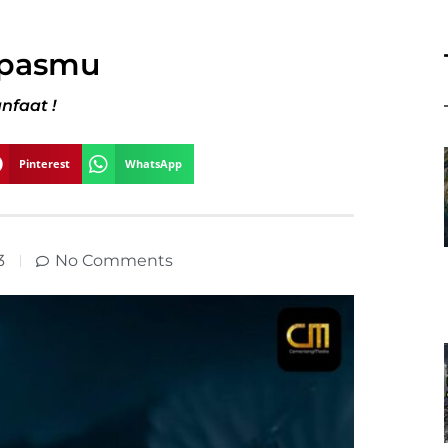
pasmu
nfaat !
Pinterest
WhatsApp
3
No Comments