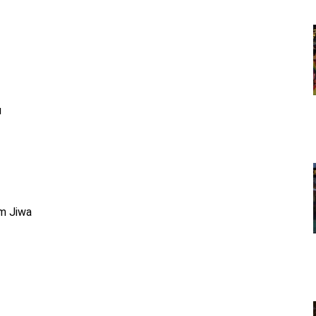
u
m Jiwa