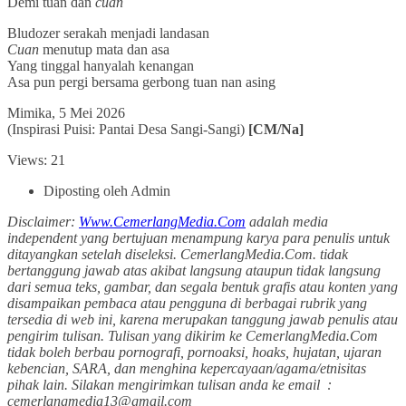
Demi tuan dan
cuan
Bludozer serakah menjadi landasan
Cuan
menutup mata dan asa
Yang tinggal hanyalah kenangan
Asa pun pergi bersama gerbong tuan nan asing
Mimika, 5 Mei 2026
(Inspirasi Puisi: Pantai Desa Sangi-Sangi)
[CM/Na]
Views: 21
Diposting oleh Admin
Disclaimer:
Www.CemerlangMedia.Com
adalah media
independent yang bertujuan menampung karya para penulis untuk
ditayangkan setelah diseleksi. CemerlangMedia.Com. tidak
bertanggung jawab atas akibat langsung ataupun tidak langsung
dari semua teks, gambar, dan segala bentuk grafis atau konten yang
disampaikan pembaca atau pengguna di berbagai rubrik yang
tersedia di web ini, karena merupakan tanggung jawab penulis atau
pengirim tulisan. Tulisan yang dikirim ke CemerlangMedia.Com
tidak boleh berbau pornografi, pornoaksi, hoaks, hujatan, ujaran
kebencian, SARA, dan menghina kepercayaan/agama/etnisitas
pihak lain. Silakan mengirimkan tulisan anda ke email :
cemerlangmedia13@gmail.com