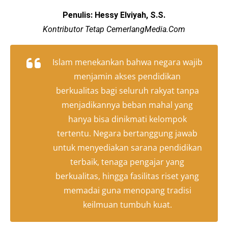
Penulis: Hessy Elviyah, S.S.
Kontributor Tetap CemerlangMedia.Com
Islam menekankan bahwa negara wajib
menjamin akses pendidikan
berkualitas bagi seluruh rakyat tanpa
menjadikannya beban mahal yang
hanya bisa dinikmati kelompok
tertentu. Negara bertanggung jawab
untuk menyediakan sarana pendidikan
terbaik, tenaga pengajar yang
berkualitas, hingga fasilitas riset yang
memadai guna menopang tradisi
keilmuan tumbuh kuat.