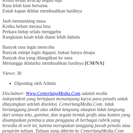
Keluh kesah terucap begitu saja
Rasa lelah kian bersama
Entah kapan ikhtiar membuahkan hasilnya
Jauh memandang masa
Ketika belum merasa bisa
Perkara hidup selalu menggebu
Rangkaian kisah telah diatur lebih dahulu
Banyak rasa ingin mencoba
Banyak mimpi ingin digapai, bukan hanya disapa
Banyak doa yang dilangitkan ke sana
Menunggu ikhtiarku membuahkan hasilnya
[CM/NA]
Views: 38
Diposting oleh Admin
Disclaimer:
Www.CemerlangMedia.Com
adalah media
independent yang bertujuan menampung karya para penulis untuk
ditayangkan setelah diseleksi. CemerlangMedia.Com. tidak
bertanggung jawab atas akibat langsung ataupun tidak langsung
dari semua teks, gambar, dan segala bentuk grafis atau konten yang
disampaikan pembaca atau pengguna di berbagai rubrik yang
tersedia di web ini, karena merupakan tanggung jawab penulis atau
pengirim tulisan. Tulisan yang dikirim ke CemerlangMedia.Com