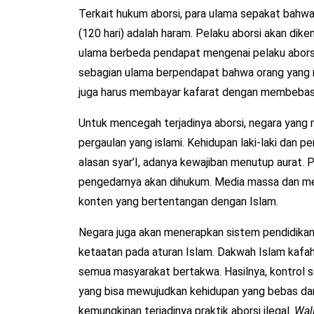
Terkait hukum aborsi, para ulama sepakat bahwa 
(120 hari) adalah haram. Pelaku aborsi akan dik
ulama berbeda pendapat mengenai pelaku aborsi
sebagian ulama berpendapat bahwa orang yang m
juga harus membayar kafarat dengan membebask
Untuk mencegah terjadinya aborsi, negara yan
pergaulan yang islami. Kehidupan laki-laki dan p
alasan syar’I, adanya kewajiban menutup aurat. 
pengedarnya akan dihukum. Media massa dan medi
konten yang bertentangan dengan Islam.
Negara juga akan menerapkan sistem pendidikan
ketaatan pada aturan Islam. Dakwah Islam kafah 
semua masyarakat bertakwa. Hasilnya, kontrol so
yang bisa mewujudkan kehidupan yang bebas dar
kemungkinan terjadinya praktik aborsi ilegal.
Wal