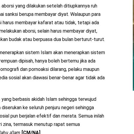
aborsi yang dilakukan setelah ditiupkannya ruh
enai sanksi berupa membayar diyat. Walaupun para
 harus membayar kafarat atau tidak, tetapi ada
elakukan aborsi, selain harus membayar diyat,
an budak atau berpuasa dua bulan berturut-turut.
g menerapkan sistem Islam akan menerapkan sistem
erempuan dipisah, hanya boleh bertemu jika ada
Pornografi dan pornoaksi dilarang, pelaku maupun
a sosial akan diawasi benar-benar agar tidak ada
 yang berbasis akidah Islam sehingga terwujud
diserukan ke seluruh penjuru negeri sehingga
sial pun berjalan efektif dan merata. Semua inilah
i zina, termasuk menutup rapat semua
lahu a’lam
[CM/NA]