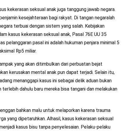
asus kekerasan seksual anak juga tanggung jawab negara.
enjamin kesejahteraan bagi rakyat. Di tangan negaralah
i negara terbuai dengan sistem yang salah. Kebijakan
dam kasus kekerasan seksual anak, Pasal 76E UU 35
as pelanggaran pasal ini adalah hukuman penjara minimal 5
simal Rp5 miliar.
dampak yang akan ditimbulkan dari perbuatan bejat
an kerusakan mental anak pun dapat terjadi. Selain itu,
rkadang menanggapi kasus ini sebagai delik aduan bukan
 terlebih dahulu baru mereka bisa tangani dan melakukan
 enggan bahkan malu untuk melaporkan karena trauma
rga yang dipetaruhkan. Alhasil, kasus kekerasan seksual
 menjadi kasus bisu tanpa penyelesaian. Pelaku-pelaku