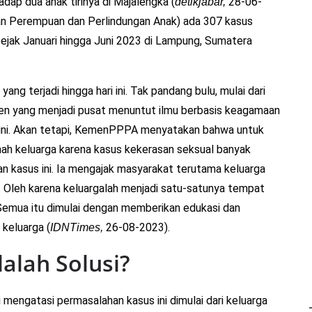
dap dua anak tirinya di Majalengka (
28-06-
detikjabar,
n Perempuan dan Perlindungan Anak) ada 307 kasus
ejak Januari hingga Juni 2023 di Lampung, Sumatera
ang terjadi hingga hari ini. Tak pandang bulu, mulai dari
en yang menjadi pusat menuntut ilmu berbasis keagamaan
l ini. Akan tetapi, KemenPPPA menyatakan bahwa untuk
anah keluarga karena kasus kekerasan seksual banyak
an kasus ini. Ia mengajak masyarakat terutama keluarga
. Oleh karena keluargalah menjadi satu-satunya tempat
. Semua itu dimulai dengan memberikan edukasi dan
keluarga (
26-08-2023).
IDNTimes,
alah Solusi?
engatasi permasalahan kasus ini dimulai dari keluarga