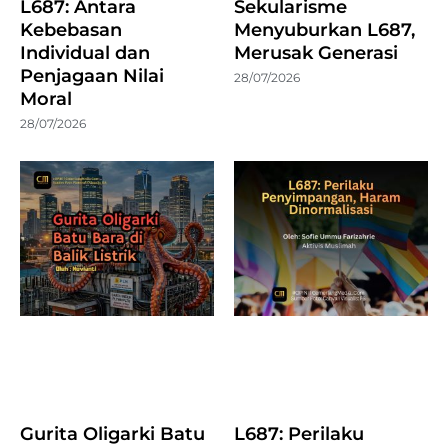
L687: Antara
Sekularisme
Kebebasan
Menyuburkan L687,
Individual dan
Merusak Generasi
Penjagaan Nilai
28/07/2026
Moral
28/07/2026
Gurita Oligarki Batu
L687: Perilaku