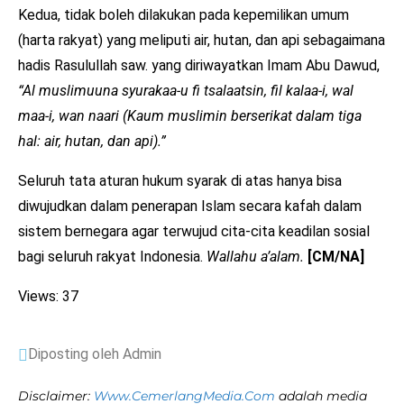
Kedua, tidak boleh dilakukan pada kepemilikan umum
(harta rakyat) yang meliputi air, hutan, dan api sebagaimana
hadis Rasulullah saw. yang diriwayatkan Imam Abu Dawud,
“Al muslimuuna syurakaa-u fi tsalaatsin, fil kalaa-i, wal
maa-i, wan naari (Kaum muslimin berserikat dalam tiga
hal: air, hutan, dan api).”
Seluruh tata aturan hukum syarak di atas hanya bisa
diwujudkan dalam penerapan Islam secara kafah dalam
sistem bernegara agar terwujud cita-cita keadilan sosial
bagi seluruh rakyat Indonesia.
Wallahu a’alam.
[CM/NA]
Views: 37
Diposting oleh Admin
Disclaimer:
Www.CemerlangMedia.Com
adalah media