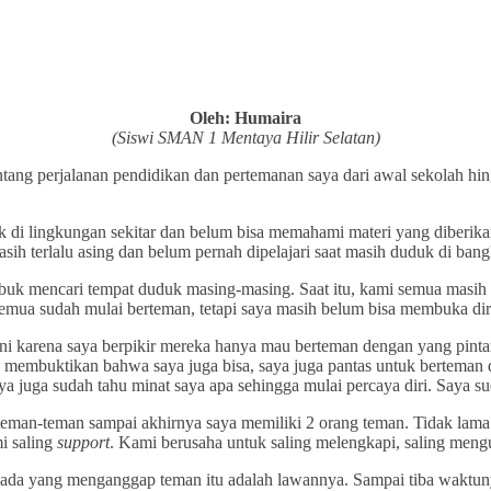
Oleh: Humaira
(Siswi SMAN 1 Mentaya Hilir Selatan)
ntang perjalanan pendidikan dan pertemanan saya dari awal sekolah hi
 di lingkungan sekitar dan belum bisa memahami materi yang diberika
sih terlalu asing dan belum pernah dipelajari saat masih duduk di ba
sibuk mencari tempat duduk masing-masing. Saat itu, kami semua masih
semua sudah mulai berteman, tetapi saya masih belum bisa membuka dir
ani karena saya berpikir mereka hanya mau berteman dengan yang pint
ingin membuktikan bahwa saya juga bisa, saya juga pantas untuk bertema
a juga sudah tahu minat saya apa sehingga mulai percaya diri. Saya sud
 teman-teman sampai akhirnya saya memiliki 2 orang teman. Tidak lam
i saling
support
. Kami berusaha untuk saling melengkapi, saling meng
 ada yang menganggap teman itu adalah lawannya. Sampai tiba waktun