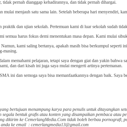
r, tidak pernah dianggap kehadirannya, dan tidak pernah dihargai.
an mulai menjauh satu sama lain. Setelah beberapa hari menyendiri, ka
praktik dan ujian sekolah. Pertemuan kami di luar sekolah sudah tidak
emua harus fokus demi menentukan masa depan. Kami mulai sibuk de
Namun, kami saling bertanya, apakah masih bisa berkumpul seperti ini 
ng-masing.
am memahami pelajaran, tetapi saya dengan giat dan yakin bahwa saya
i, dan dari kisah ini juga saya mulai mengerti artinya pertemanan.
a SMA ini dan semoga saya bisa memanfaatkannya dengan baik. Saya b
yang bertujuan menampung karya para penulis untuk ditayangkan sete
n segala bentuk grafis atau konten yang disampaikan pembaca atau pen
ang dikirim ke CemerlangMedia.Com tidak boleh berbau pornografi, p
san anda ke email : cemerlangmedia13@gmail.com