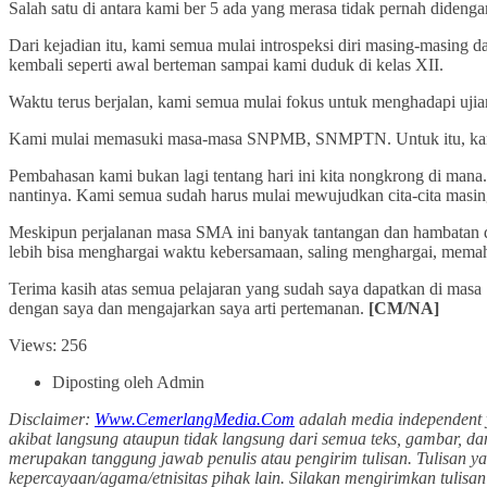
Salah satu di antara kami ber 5 ada yang merasa tidak pernah didenga
Dari kejadian itu, kami semua mulai introspeksi diri masing-masing d
kembali seperti awal berteman sampai kami duduk di kelas XII.
Waktu terus berjalan, kami semua mulai fokus untuk menghadapi ujian 
Kami mulai memasuki masa-masa SNPMB, SNMPTN. Untuk itu, kami s
Pembahasan kami bukan lagi tentang hari ini kita nongkrong di mana. 
nantinya. Kami semua sudah harus mulai mewujudkan cita-cita masi
Meskipun perjalanan masa SMA ini banyak tantangan dan hambatan dal
lebih bisa menghargai waktu kebersamaan, saling menghargai, memaham
Terima kasih atas semua pelajaran yang sudah saya dapatkan di mas
dengan saya dan mengajarkan saya arti pertemanan.
[CM/NA]
Views: 256
Diposting oleh Admin
Disclaimer:
Www.CemerlangMedia.Com
adalah media independent 
akibat langsung ataupun tidak langsung dari semua teks, gambar, da
merupakan tanggung jawab penulis atau pengirim tulisan. Tulisan y
kepercayaan/agama/etnisitas pihak lain. Silakan mengirimkan tuli