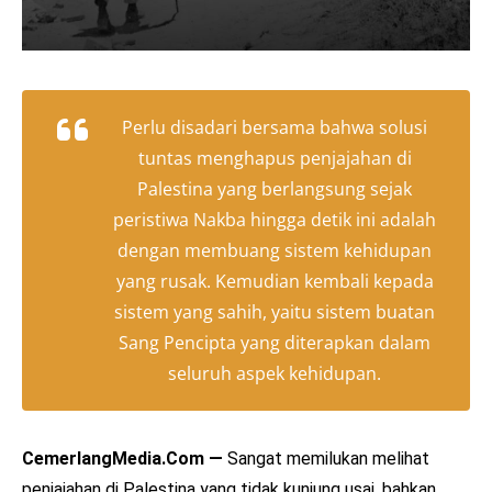
Perlu disadari bersama bahwa solusi
tuntas menghapus penjajahan di
Palestina yang berlangsung sejak
peristiwa Nakba hingga detik ini adalah
dengan membuang sistem kehidupan
yang rusak. Kemudian kembali kepada
sistem yang sahih, yaitu sistem buatan
Sang Pencipta yang diterapkan dalam
seluruh aspek kehidupan.
CemerlangMedia.Com —
Sangat memilukan melihat
penjajahan di Palestina yang tidak kunjung usai, bahkan