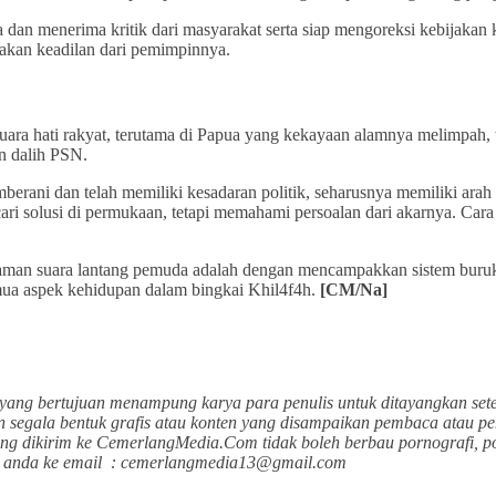
a dan menerima kritik dari masyarakat serta siap mengoreksi kebijakan 
sakan keadilan dari pemimpinnya.
a hati rakyat, terutama di Papua yang kekayaan alamnya melimpah, te
n dalih PSN.
berani dan telah memiliki kesadaran politik, seharusnya memiliki arah 
i solusi di permukaan, tetapi memahami persoalan dari akarnya. Car
ngkaman suara lantang pemuda adalah dengan mencampakkan sistem buru
mua aspek kehidupan dalam bingkai Khil4f4h.
[CM/Na]
yang bertujuan menampung karya para penulis untuk ditayangkan sete
n segala bentuk grafis atau konten yang disampaikan pembaca atau pen
ang dikirim ke CemerlangMedia.Com tidak boleh berbau pornografi, p
san anda ke email : cemerlangmedia13@gmail.com