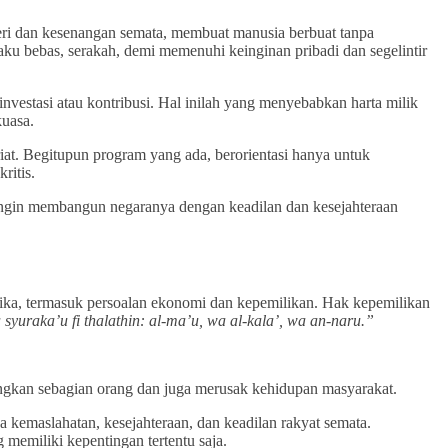
eri dan kesenangan semata, membuat manusia berbuat tanpa
ku bebas, serakah, demi memenuhi keinginan pribadi dan segelintir
nvestasi atau kontribusi. Hal inilah yang menyebabkan harta milik
kuasa.
at. Begitupun program yang ada, berorientasi hanya untuk
ritis.
ang ingin membangun negaranya dengan keadilan dan kesejahteraan
tika, termasuk persoalan ekonomi dan kepemilikan. Hak kepemilikan
syuraka’u fi thalathin: al-ma’u, wa al-kala’, wa an-naru.”
ngkan sebagian orang dan juga merusak kehidupan masyarakat.
kemaslahatan, kesejahteraan, dan keadilan rakyat semata.
memiliki kepentingan tertentu saja.