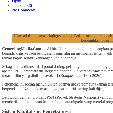
Opini
Juni 3, 2026
No Comments
Islam adalah agama sekaligus mabda. Bukan mengatur ibadah 
kepemilikan posisin
CemerlangMedia.Com —
Akhir-akhir ini, ramai diperbincangkan pu
bernada kritis kepada penguasa. Tema film ini membahas tentang alih
rakyat Papua sendiri kehilangan kehidupannya.
Sebagaimana dilansir dari portal daring, pelarangan nonton bareng (
aparat TNI. Sementara itu, kegiatan nobar di Universitas Mataram te
muatan film yang dinilai provokatif (
Kompas.com,
13-5-2026).
Fenomena ini seolah menunjukkan adanya upaya pembungkaman terhadap
berpendapat. Namun kenyataannya, suara kritis sering kali dijegal.
Begitupun dengan program PSN (Proyek Strategis Nasional) yang dig
memberikan lahan jutaan hektare bagi para oligarki yang mendukungny
Sistem Kapitalisme Penyebabnya