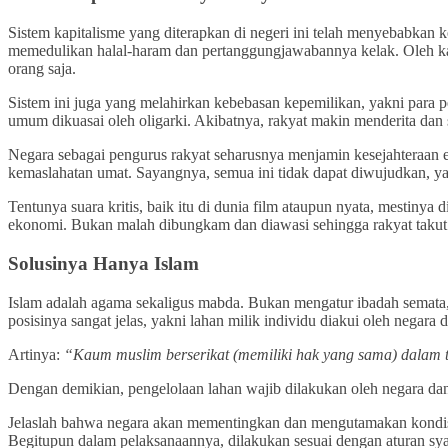
Sistem kapitalisme yang diterapkan di negeri ini telah menyebabka
memedulikan halal-haram dan pertanggungjawabannya kelak. Oleh kare
orang saja.
Sistem ini juga yang melahirkan kebebasan kepemilikan, yakni para pe
umum dikuasai oleh oligarki. Akibatnya, rakyat makin menderita dan
Negara sebagai pengurus rakyat seharusnya menjamin kesejahteraan e
kemaslahatan umat. Sayangnya, semua ini tidak dapat diwujudkan, 
Tentunya suara kritis, baik itu di dunia film ataupun nyata, mestiny
ekonomi. Bukan malah dibungkam dan diawasi sehingga rakyat taku
Solusinya Hanya Islam
Islam adalah agama sekaligus mabda. Bukan mengatur ibadah semata,
posisinya sangat jelas, yakni lahan milik individu diakui oleh negar
Artinya:
“Kaum muslim berserikat (memiliki hak yang sama) dalam ti
Dengan demikian, pengelolaan lahan wajib dilakukan oleh negara d
Jelaslah bahwa negara akan mementingkan dan mengutamakan kondisi r
Begitupun dalam pelaksanaannya, dilakukan sesuai dengan aturan syar