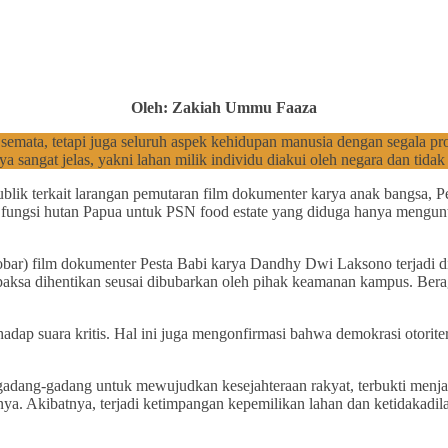
Oleh: Zakiah Ummu Faaza
semata, tetapi juga seluruh aspek kehidupan manusia dengan segala pr
ya sangat jelas, yakni lahan milik individu diakui oleh negara dan tidak
blik terkait larangan pemutaran film dokumenter karya anak bangsa, Pe
 fungsi hutan Papua untuk PSN food estate yang diduga hanya menguntu
nobar) film dokumenter Pesta Babi karya Dandhy Dwi Laksono terjadi d
rpaksa dihentikan seusai dibubarkan oleh pihak keamanan kampus. Berag
 suara kritis. Hal ini juga mengonfirmasi bahwa demokrasi otoriter d
adang-gadang untuk mewujudkan kesejahteraan rakyat, terbukti menjadi
a. Akibatnya, terjadi ketimpangan kepemilikan lahan dan ketidakadila