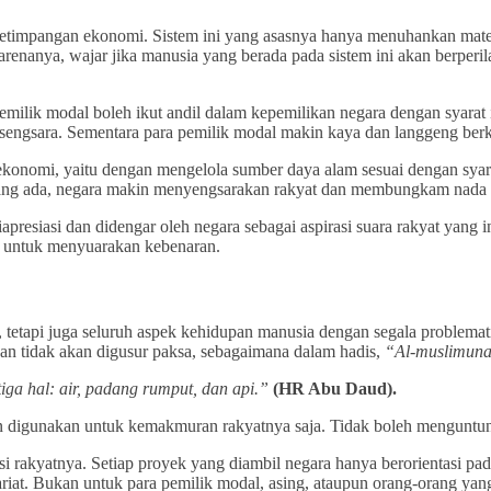
n ketimpangan ekonomi. Sistem ini yang asasnya hanya menuhankan mat
nanya, wajar jika manusia yang berada pada sistem ini akan berperila
milik modal boleh ikut andil dalam kepemilikan negara dengan syarat i
 sengsara. Sementara para pemilik modal makin kaya dan langgeng ber
konomi, yaitu dengan mengelola sumber daya alam sesuai dengan syari
yang ada, negara makin menyengsarakan rakyat dan membungkam nada k
a diapresiasi dan didengar oleh negara sebagai aspirasi suara rakyat y
t untuk menyuarakan kebenaran.
 tetapi juga seluruh aspek kehidupan manusia dengan segala problema
a dan tidak akan digusur paksa, sebagaimana dalam hadis,
“Al-muslimuna 
ga hal: air, padang rumput, dan api.”
(HR Abu Daud).
an digunakan untuk kemakmuran rakyatnya saja. Tidak boleh menguntu
akyatnya. Setiap proyek yang diambil negara hanya berorientasi pada 
iat. Bukan untuk para pemilik modal, asing, ataupun orang-orang yang 