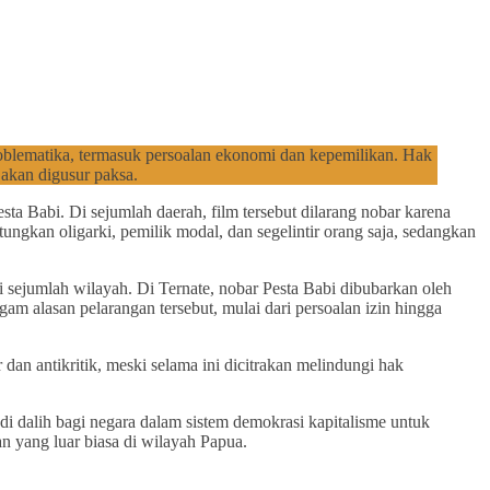
oblematika, termasuk persoalan ekonomi dan kepemilikan. Hak
 akan digusur paksa.
sta Babi. Di sejumlah daerah, film tersebut dilarang nobar karena
ngkan oligarki, pemilik modal, dan segelintir orang saja, sedangkan
i sejumlah wilayah. Di Ternate, nobar Pesta Babi dibubarkan oleh
am alasan pelarangan tersebut, mulai dari persoalan izin hingga
an antikritik, meski selama ini dicitrakan melindungi hak
 dalih bagi negara dalam sistem demokrasi kapitalisme untuk
n yang luar biasa di wilayah Papua.