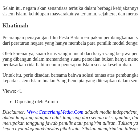
Selain itu, negara akan senantiasa terbuka dalam berbagi kebijakanny
sistem Islam, kehidupan masyarakatnya terjamin, sejahtera, dan mera
Khatimah
Pelarangan penayangan film Pesta Babi merupakan pembungkaman suar
dari peraturan negara yang hanya membela para pemilik modal denga
Oleh karenanya, suara kritis yang muncul dari karya yang berjiwa pem
yang dibangun dalam memandang suatu persoalan bukan hanya mencar
berdasarkan rida Ilahi menuju penerapan Islam secara keseluruhan.
Untuk itu, perlu disadari bersama bahwa solusi tuntas atas pembu
kepada sistem Islam buatan Sang Pencipta yang diterapkan dalam se
Views: 41
Diposting oleh Admin
Disclaimer:
Www.CemerlangMedia.Com
adalah media independent 
akibat langsung ataupun tidak langsung dari semua teks, gambar, da
merupakan tanggung jawab penulis atau pengirim tulisan. Tulisan y
kepercayaan/agama/etnisitas pihak lain. Silakan mengirimkan tuli