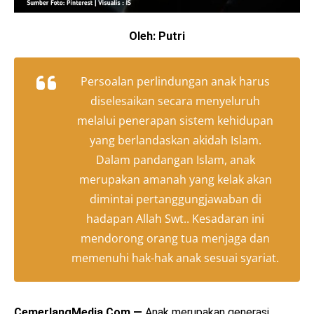
Oleh: Putri
Persoalan perlindungan anak harus
diselesaikan secara menyeluruh
melalui penerapan sistem kehidupan
yang berlandaskan akidah Islam.
Dalam pandangan Islam, anak
merupakan amanah yang kelak akan
dimintai pertanggungjawaban di
hadapan Allah Swt.. Kesadaran ini
mendorong orang tua menjaga dan
memenuhi hak-hak anak sesuai syariat.
CemerlangMedia.Com —
Anak merupakan generasi