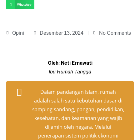
WhatsApp
Opini
Desember 13, 2024
No Comments
Oleh: Neti Ernawati
Ibu Rumah Tangga
Dalam pandangan Islam, rumah
adalah salah satu kebutuhan dasar di
samping sandang, pangan, pendidikan,
kesehatan, dan keamanan yang wajib
dijamin oleh negara. Melalui
penerapan sistem politik ekonomi