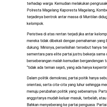
terhadap warga. Kemudian melakukan pengrusak
Polresta Magelang Kaporesta Magelang, Komb
terjadinya bentrok antar massa di Muntilan didug
kelompok.
Peristiwa di atas rentan terjadi jika antar kelomp
mereka tidak dibekali dengan pemahaman yang b
dukung. Mirisnya, perselisihan tersebut hanya te
sementara para elite partai justru bekerja sama
berseberangan malah kemudian bergandengan ta
“tidak ada teman sejati, yang ada hanya kepentin
Dalam politik demokrasi, partai poitik hanya sebu
orientasi, serta cita-cita yang luhur sehingga 
menuju perubahan politik yang sebenarnya. Parta
anggotanya mudah keluar-masuk, terbelah, atau k
Bahkan menyeberang ke partai penguasa. Partai p