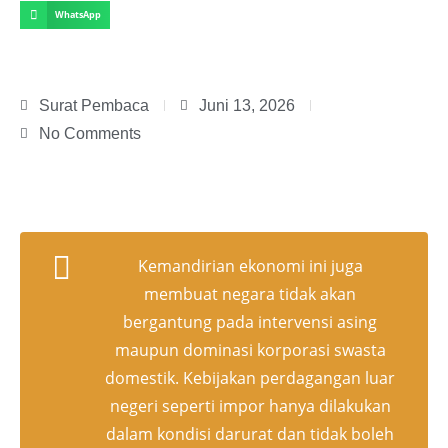
WhatsApp
Surat Pembaca
Juni 13, 2026
No Comments
Kemandirian ekonomi ini juga
membuat negara tidak akan
bergantung pada intervensi asing
maupun dominasi korporasi swasta
domestik. Kebijakan perdagangan luar
negeri seperti impor hanya dilakukan
dalam kondisi darurat dan tidak boleh