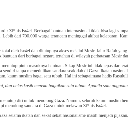
ardir Zi*nis Isr4el. Berbagai bantuan internasional tidak bisa lagi 
 Lebih dari 700.000 warga terancam meninggal akibat kelaparan. Kan
al oleh Isr4el dan ditutupnya akses melalui Mesir. Jalur Rafah yang
k bantuan dari berbagai negara tertahan di wilayah perbatasan Mesir d
menutup pintu masuknya bantuan. Sikap Mesir ini tidak lepas dari erat
endiri tanpa memedulikan saudara seakidah di Gaza. Ikatan nasionalis
m, kaum muslim bagai satu tubuh. Hal ini sebagaimana hadis Rasulull
dan belas kasih mereka bagaikan satu tubuh. Apabila satu anggotany
eh menutup diri untuk menolong Gaza. Namun, seluruh kaum muslim h
api menolong saudara di Gaza untuk melawan Zi*nis Isr4el.
selama ikatan dan sekat-sekat nasionalisme masih menjadi pijakan. 