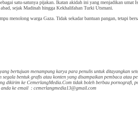
 sebagai satu-satunya pijakan. Ikatan akidah ini yang menjadikan uma
s abad, sejak Madinah hingga Kekhalifahan Turki Utsmani.
pu menolong warga Gaza. Tidak sekadar bantuan pangan, tetapi bersa
yang bertujuan menampung karya para penulis untuk ditayangkan sete
n segala bentuk grafis atau konten yang disampaikan pembaca atau pen
ang dikirim ke CemerlangMedia.Com tidak boleh berbau pornografi, p
san anda ke email : cemerlangmedia13@gmail.com