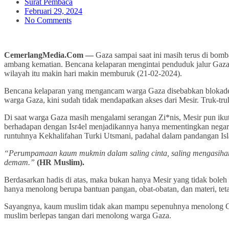
Surat Pembaca
Februari 29, 2024
No Comments
CemerlangMedia.Com —
Gaza sampai saat ini masih terus di bomb
ambang kematian. Bencana kelaparan mengintai penduduk jalur Gaza.
wilayah itu makin hari makin memburuk (21-02-2024).
Bencana kelaparan yang mengancam warga Gaza disebabkan blokade tot
warga Gaza, kini sudah tidak mendapatkan akses dari Mesir. Truk-tru
Di saat warga Gaza masih mengalami serangan Zi*nis, Mesir pun ikut 
berhadapan dengan Isr4el menjadikannya hanya mementingkan negara s
runtuhnya Kekhalifahan Turki Utsmani, padahal dalam pandangan Isla
“Perumpamaan kaum mukmin dalam saling cinta, saling mengasihani, 
demam.”
(HR Muslim).
Berdasarkan hadis di atas, maka bukan hanya Mesir yang tidak bol
hanya menolong berupa bantuan pangan, obat-obatan, dan materi, tet
Sayangnya, kaum muslim tidak akan mampu sepenuhnya menolong Gaza 
muslim berlepas tangan dari menolong warga Gaza.