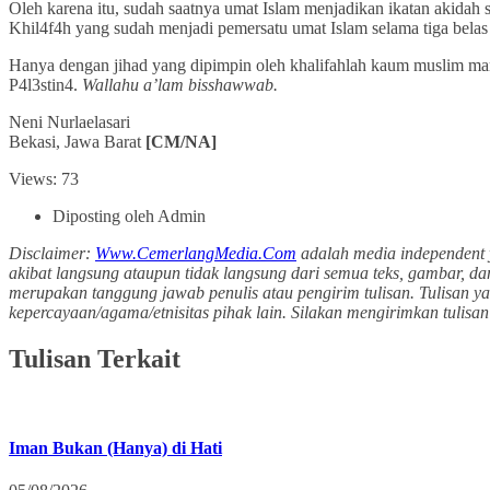
Oleh karena itu, sudah saatnya umat Islam menjadikan ikatan akidah
Khil4f4h yang sudah menjadi pemersatu umat Islam selama tiga bela
Hanya dengan jihad yang dipimpin oleh khalifahlah kaum muslim mam
P4l3stin4.
Wallahu a’lam bisshawwab.
Neni Nurlaelasari
Bekasi, Jawa Barat
[CM/NA]
Views: 73
Diposting oleh Admin
Disclaimer:
Www.CemerlangMedia.Com
adalah media independent 
akibat langsung ataupun tidak langsung dari semua teks, gambar, da
merupakan tanggung jawab penulis atau pengirim tulisan. Tulisan y
kepercayaan/agama/etnisitas pihak lain. Silakan mengirimkan tuli
Tulisan Terkait
Iman Bukan (Hanya) di Hati