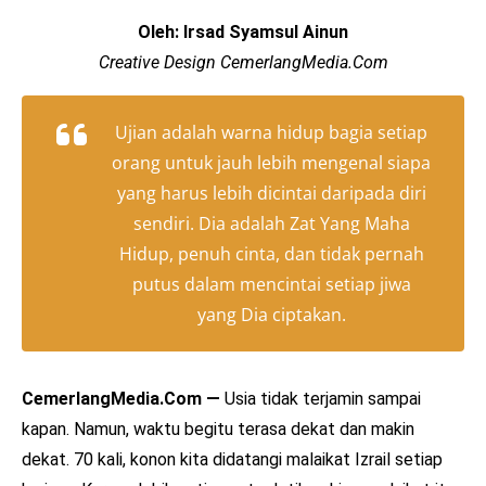
Oleh: Irsad Syamsul Ainun
Creative Design CemerlangMedia.Com
Ujian adalah warna hidup bagia setiap
orang untuk jauh lebih mengenal siapa
yang harus lebih dicintai daripada diri
sendiri. Dia adalah Zat Yang Maha
Hidup, penuh cinta, dan tidak pernah
putus dalam mencintai setiap jiwa
yang Dia ciptakan.
CemerlangMedia.Com —
Usia tidak terjamin sampai
kapan. Namun, waktu begitu terasa dekat dan makin
dekat. 70 kali, konon kita didatangi malaikat Izrail setiap