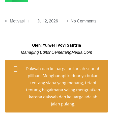
Motivasi
Juli 2, 2026
No Comments
Oleh: Yulweri Vovi Safitria
Managing Editor CemerlangMedia.Com
Dakwah dan keluarga bukanlah sebuah
pilihan. Menghadapi keduanya bukan
tentang siapa yang menang, tetapi
tentang bagaimana saling menguatkan
karena dakwah dan keluarga adalah
jalan pulang.