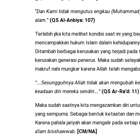
“
Dan Kami tidak mengutus engkau (Muhammad) m
alam.”
(QS Al-Anbiya: 107)
Terlebih jika kita melihat kondisi saat ini yang 
mencampakkan hukum Islam dalam kehidupannya
Ditambah berbagai kerusakan yang terjadi pada 
kerusakan generasi penerus. Maka sudah selay
makruf nahi mungkar karena Allah telah mengab
“….Sesungguhnya Allah tidak akan mengubah 
keadaan diri mereka sendiri….”
(QS Ar-Ra’d: 11)
Maka sudah saatnya kita mengazamkan diri untu
yang sempurna. Sebagai bentuk ketaatan dan me
Karena pahala jariyah akan mengalir pada setiap
a’lam bisshawwab.
[CM/NA]