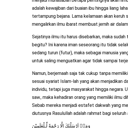
menjadi muhasabah betapa pentingnya akan ilmu
adalah kewajiban dari buaian ibu hingga liang laha
tertampung bejana. Lama kelamaan akan keruh se
mengalirkan ilmu ibarat membuat jernih air dalam
Sejatinya ilmu itu harus disebarkan, maka suda
begitu? Ini karena iman seseorang itu tidak sela
sedang turun (futur), maka sebagai manusia yang
untuk saling menguatkan agar tidak sampai terj
Namun, berjemaah saja tak cukup tanpa memiliki v
sesuai syariat Islam-lah yang akan menjadikan d
individu, tetapi juga masyarakat hingga negara. 
saw., maka kehadiran orang yang memiliki ilmu d
Sebab mereka menjadi estafet dakwah yang meng
diutusnya Rasulullah adalah rahmat bagi seluruh
وَمَاۤ اَرْسَلْنٰكَ اِلَّا رَحْمَةً لِّـلْعٰلَمِيْنَ