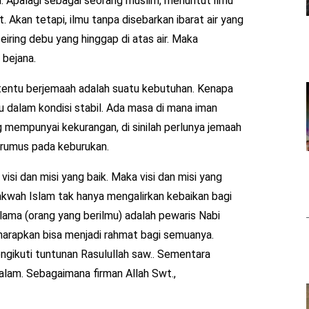
. Apalagi sebagai seorang muslim, menuntut ilmu
t. Akan tetapi, ilmu tanpa disebarkan ibarat air yang
iring debu yang hinggap di atas air. Maka
 bejana.
h tentu berjemaah adalah suatu kebutuhan. Kenapa
lu dalam kondisi stabil. Ada masa di mana iman
 mempunyai kekurangan, di sinilah perlunya jemaah
erumus pada keburukan.
isi dan misi yang baik. Maka visi dan misi yang
akwah Islam tak hanya mengalirkan kebaikan bagi
Ulama (orang yang berilmu) adalah pewaris Nabi
iharapkan bisa menjadi rahmat bagi semuanya.
ikuti tuntunan Rasulullah saw.. Sementara
 alam. Sebagaimana firman Allah Swt.,