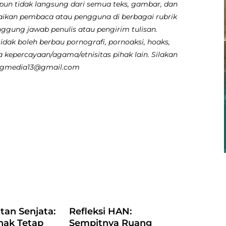
pun tidak langsung dari semua teks, gambar, dan
aikan pembaca atau pengguna di berbagai rubrik
nggung jawab penulis atau pengirim tulisan.
dak boleh berbau pornografi, pornoaksi, hoaks,
 kepercayaan/agama/etnisitas pihak lain. Silakan
angmedia13@gmail.com
atan Senjata:
Refleksi HAN:
nak Tetap
Sempitnya Ruang