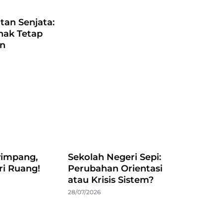
atan Senjata:
nak Tetap
an
impang,
Sekolah Negeri Sepi:
ri Ruang!
Perubahan Orientasi
atau Krisis Sistem?
28/07/2026