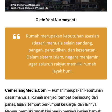
Oleh: Yeni Nurmayanti
Rumah merupakan kebutuhan asasiah
(dasar) manusia selain sandang,
pangan, pendidikan, dan kesehatan.
Dalam sistem Islam, negara menjamin
agar seluruh rakyat memiliki rumah
layak huni.
CemerlangMedia.Com —
Rumah merupakan kebutuhan
dasar manusia. Rumah menjadi tempat berlindung dari
panas, hujan, tempat berkumpul keluarga, dan lainnya.
Namun, memiliki rumah kini masih menjadi impian banyak