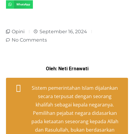
WhatsApp
Opini
September 16, 2024
No Comments
Oleh: Neti Ernawati
Sistem pemerintahan Islam dijalankan
secara terpusat dengan seorang
khalifah sebagai kepala negaranya.
Pemilihan pejabat negara didasarkan
pada ketaatan seseorang kepada Allah
dan Rasulullah, bukan berdasarkan