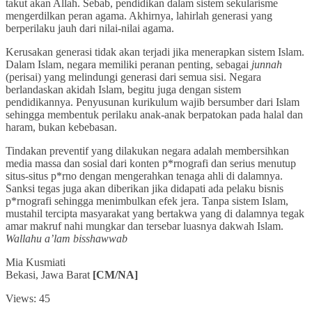
takut akan Allah. Sebab, pendidikan dalam sistem sekularisme
mengerdilkan peran agama. Akhirnya, lahirlah generasi yang
berperilaku jauh dari nilai-nilai agama.
Kerusakan generasi tidak akan terjadi jika menerapkan sistem Islam.
Dalam Islam, negara memiliki peranan penting, sebagai
junnah
(perisai) yang melindungi generasi dari semua sisi. Negara
berlandaskan akidah Islam, begitu juga dengan sistem
pendidikannya. Penyusunan kurikulum wajib bersumber dari Islam
sehingga membentuk perilaku anak-anak berpatokan pada halal dan
haram, bukan kebebasan.
Tindakan preventif yang dilakukan negara adalah membersihkan
media massa dan sosial dari konten p*rnografi dan serius menutup
situs-situs p*rno dengan mengerahkan tenaga ahli di dalamnya.
Sanksi tegas juga akan diberikan jika didapati ada pelaku bisnis
p*rnografi sehingga menimbulkan efek jera. Tanpa sistem Islam,
mustahil tercipta masyarakat yang bertakwa yang di dalamnya tegak
amar makruf nahi mungkar dan tersebar luasnya dakwah Islam.
Wallahu a’lam bisshawwab
Mia Kusmiati
Bekasi, Jawa Barat
[CM/NA]
Views: 45