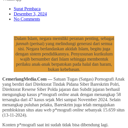
Surat Pembaca
Desember 3, 2024
No Comments
Dalam Islam, negara memiliki peranan penting, sebagai
junnah
(perisai) yang melindungi generasi dari semua
sisi. Negara berlandaskan akidah Islam, begitu juga
dengan sistem pendidikannya. Penyusunan kurikulum
wajib bersumber dari Islam sehingga membentuk
perilaku anak-anak berpatokan pada halal dan haram,
bukan kebebasan.
CemerlangMedia.Com —
Satuan Tugas (Satgas) Pornografi Anak
yang berdiri dari Direktorat Tindak Pidana Siber Bareskrim Polri,
Direktorat Reserse Siber Polda jajaran dan Subdit jajaran berhasil
mengungkap kasus p*rnografi
online
anak dengan menangkap 58
tersangka dari 47 kasus sejak Mei sampai November 2024. Selain
menangkap puluhan pelaku, Bareskrim juga telah mengajukan
pemblokiran situs atau web p*rnografi
online
sebanyak 15.659 situs
(13-11-2024).
Konten p*rnografi saat ini sudah tidak bisa dibendung lagi.