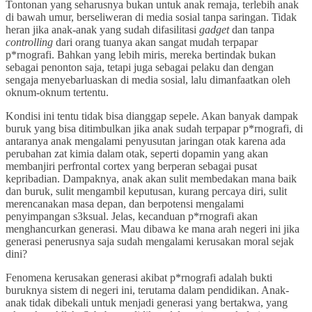
Tontonan yang seharusnya bukan untuk anak remaja, terlebih anak
di bawah umur, berseliweran di media sosial tanpa saringan. Tidak
heran jika anak-anak yang sudah difasilitasi
gadget
dan tanpa
controlling
dari orang tuanya akan sangat mudah terpapar
p*rnografi. Bahkan yang lebih miris, mereka bertindak bukan
sebagai penonton saja, tetapi juga sebagai pelaku dan dengan
sengaja menyebarluaskan di media sosial, lalu dimanfaatkan oleh
oknum-oknum tertentu.
Kondisi ini tentu tidak bisa dianggap sepele. Akan banyak dampak
buruk yang bisa ditimbulkan jika anak sudah terpapar p*rnografi, di
antaranya anak mengalami penyusutan jaringan otak karena ada
perubahan zat kimia dalam otak, seperti dopamin yang akan
membanjiri perfrontal cortex yang berperan sebagai pusat
kepribadian. Dampaknya, anak akan sulit membedakan mana baik
dan buruk, sulit mengambil keputusan, kurang percaya diri, sulit
merencanakan masa depan, dan berpotensi mengalami
penyimpangan s3ksual. Jelas, kecanduan p*rnografi akan
menghancurkan generasi. Mau dibawa ke mana arah negeri ini jika
generasi penerusnya saja sudah mengalami kerusakan moral sejak
dini?
Fenomena kerusakan generasi akibat p*rnografi adalah bukti
buruknya sistem di negeri ini, terutama dalam pendidikan. Anak-
anak tidak dibekali untuk menjadi generasi yang bertakwa, yang