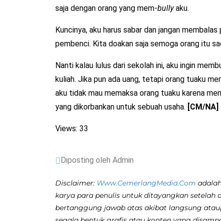
saja dengan orang yang mem-
bully
aku.
Kuncinya, aku harus sabar dan jangan membalas 
pembenci. Kita doakan saja semoga orang itu sad
Nanti kalau lulus dari sekolah ini, aku ingin mem
kuliah. Jika pun ada uang, tetapi orang tuaku m
aku tidak mau memaksa orang tuaku karena menur
yang dikorbankan untuk sebuah usaha.
[CM/NA]
Views: 33
Diposting oleh Admin
Disclaimer:
Www.CemerlangMedia.Com
adalah
karya para penulis untuk ditayangkan setelah 
bertanggung jawab atas akibat langsung atau
segala bentuk grafis atau konten yang disamp