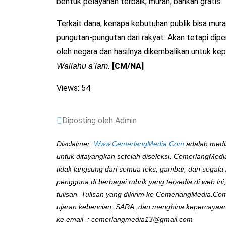
bentuk pelayanan terbaik, murah, bahkan gratis.
Terkait dana, kenapa kebutuhan publik bisa mura
pungutan-pungutan dari rakyat. Akan tetapi dip
oleh negara dan hasilnya dikembalikan untuk kep
[CM/NA]
Wallahu a’lam.
Views: 54
Diposting oleh Admin
Disclaimer:
Www.CemerlangMedia.Com
adalah medi
untuk ditayangkan setelah diseleksi. CemerlangMedi
tidak langsung dari semua teks, gambar, dan segala
pengguna di berbagai rubrik yang tersedia di web i
tulisan. Tulisan yang dikirim ke CemerlangMedia.Com
ujaran kebencian, SARA, dan menghina kepercayaan/a
ke email : cemerlangmedia13@gmail.com