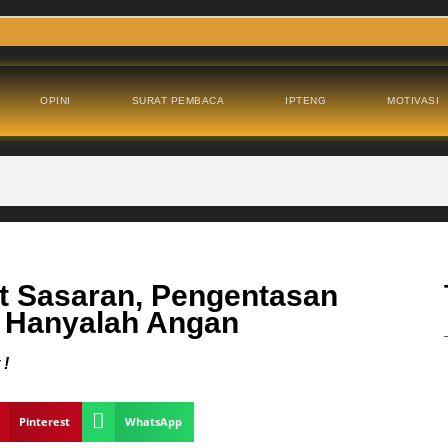
OPINI
SURAT PEMBACA
IPTENG
MOTIVASI
t Sasaran, Pengentasan
 Hanyalah Angan
 !
Pinterest
WhatsApp