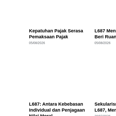
Kepatuhan Pajak Serasa
L687 Men
Pemaksaan Pajak
Beri Rua
05/08/2026
05/08/2026
L687: Antara Kebebasan
Sekulari
Individual dan Penjagaan
L687, Me
Nilai Moral