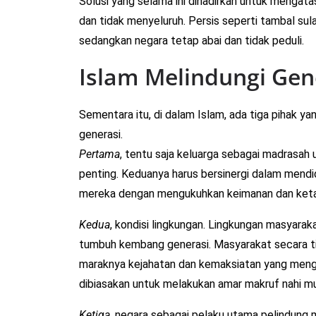
Solusi yang selama ini dihadirkan untuk mengata
dan tidak menyeluruh. Persis seperti tambal sul
sedangkan negara tetap abai dan tidak peduli.
Islam Melindungi Gen
Sementara itu, di dalam Islam, ada tiga pihak y
generasi.
Pertama
, tentu saja keluarga sebagai madrasah 
penting. Keduanya harus bersinergi dalam mendi
mereka dengan mengukuhkan keimanan dan keta
Kedua
, kondisi lingkungan. Lingkungan masyara
tumbuh kembang generasi. Masyarakat secara tid
maraknya kejahatan dan kemaksiatan yang meng
dibiasakan untuk melakukan amar makruf nahi m
Ketiga
, negara sebagai pelaku utama pelindung