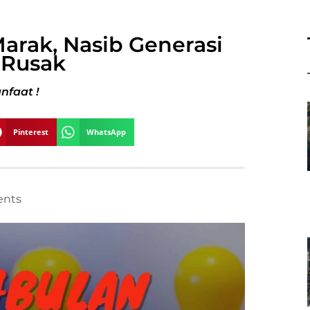
arak, Nasib Generasi
 Rusak
nfaat !
Pinterest
WhatsApp
nts