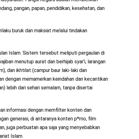
ang, pangan, papan, pendidikan, kesehatan, dan
erilaku buruk dan maksiat melalui tindakan
ulan Islam. Sistem tersebut meliputi pergaulan di
jiban menutup aurat dan berhijab syar’i, larangan
 dan ikhtilat (campur baur laki-laki dan
uan dengan memamerkan keindahan dan kecantikan
n) lebih dari sehari semalam, tanpa disertai
n informasi dengan memfilter konten dan
n generasi, di antaranya konten p*rno, film
tan, juga perbuatan apa saja yang menyebabkan
riat Islam.