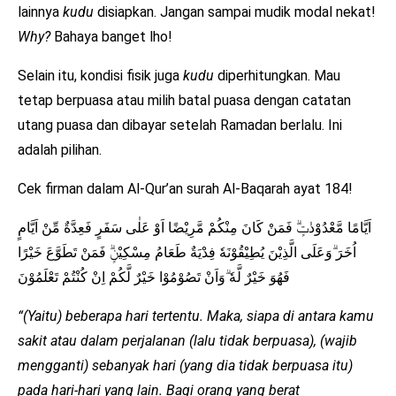
lainnya
kudu
disiapkan. Jangan sampai mudik modal nekat!
Why?
Bahaya banget lho!
Selain itu, kondisi fisik juga
kudu
diperhitungkan. Mau
tetap berpuasa atau milih batal puasa dengan catatan
utang puasa dan dibayar setelah Ramadan berlalu. Ini
adalah pilihan.
Cek firman dalam Al-Qur’an surah Al-Baqarah ayat 184!
اَيَّامًا مَّعْدُوْدٰتٍۗ فَمَنْ كَانَ مِنْكُمْ مَّرِيْضًا اَوْ عَلٰى سَفَرٍ فَعِدَّةٌ مِّنْ اَيَّامٍ
اُخَرَ ۗوَعَلَى الَّذِيْنَ يُطِيْقُوْنَهٗ فِدْيَةٌ طَعَامُ مِسْكِيْنٍۗ فَمَنْ تَطَوَّعَ خَيْرًا
فَهُوَ خَيْرٌ لَّهٗ ۗوَاَنْ تَصُوْمُوْا خَيْرٌ لَّكُمْ اِنْ كُنْتُمْ تَعْلَمُوْنَ
“(Yaitu) beberapa hari tertentu. Maka, siapa di antara kamu
sakit atau dalam perjalanan (lalu tidak berpuasa), (wajib
mengganti) sebanyak hari (yang dia tidak berpuasa itu)
pada hari-hari yang lain. Bagi orang yang berat