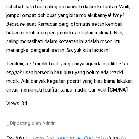
sahabat, kita bisa saling menasihati dalam ketaatan. Wuih,
jempol empat deh buat yang bisa melakukannya!
Why?
Because,
saat Ramadan pergi otomatis setan kembali
bekerja untuk mempengaruhi kita di jalan maksiat. Nah,
saling menasihati dalam ketaatan ini adalah resep jitu
menangkal pengaruh setan.
So
, yuk kita lakukan!
Terakhir,
met
mudik buat yang punya agenda mudik!
Plus
,
enggak
usah bersedih hati buat yang belum ada rezeki
mudik. Ada banyak kegiatan positif yang bisa kamu lakukan
untuk menikmati Idulfitri tanpa mudik. Cari yuk!
[CM/NA]
Views: 34
Diposting oleh Admin
Disclaimer:
Www.CemerlangMedia.Com
adalah media